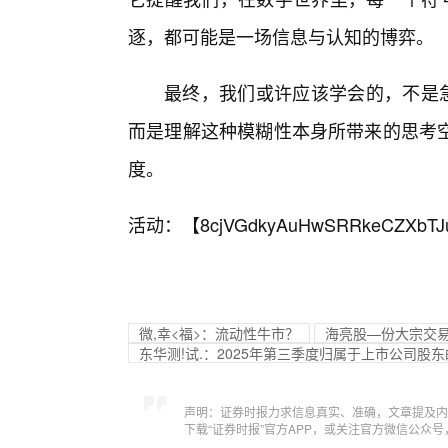
逐，都可能是一场信息与认知的博弈。
最终，我们或许应该学会的，不是急于给
而是理解这种模糊性本身所带来的思考
度。
活动：【
8cjVGdkyAuHwSRRkeCZXbTJ
微,幸<福>：流动性牛市？
海亮股—份大宗交易成
东华测!试.：2025年第三季度归属于上市公司股东
声明：证券时报力求信息真实、准确，文章提及内
下载“证券时报”官方APP，或关注官方微信公众