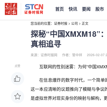
首页
快讯
要闻
股市
您当前的位置：
证券时报
>
公司
>
正文
探秘“中国XMXM18
真相追寻
来源：证券时报网
作者：管中祥
2026-02-07 
互联网的性别迷雾：为何“中国XMXM
点赞
在信息爆炸的数字时代，一个简单的
这一本应清晰的议题推向了模糊与争议的
是虚拟世界对现实身份的映射与解构，更是